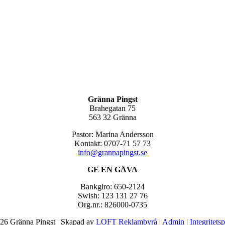
Gränna Pingst
Brahegatan 75
563 32 Gränna
Pastor: Marina Andersson
Kontakt: 0707-71 57 73
info@grannapingst.se
GE EN GÅVA
Bankgiro: 650-2124
Swish: 123 131 27 76
Org.nr.: 826000-0735
26 Gränna Pingst | Skapad av
LOFT Reklambyrå
|
Admin
|
Integritets