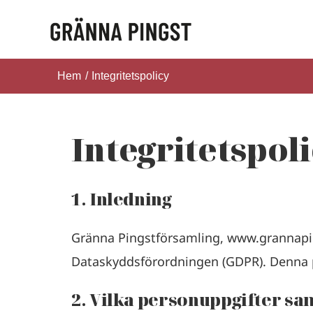
Fortsätt
till
innehållet
Hem
Integritetspolicy
Integritetspol
1. Inledning
Gränna Pingstförsamling, www.grannaping
Dataskyddsförordningen (GDPR). Denna po
2. Vilka personuppgifter sam