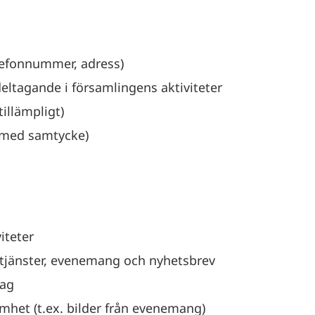
lefonnummer, adress)
ltagande i församlingens aktiviteter
illämpligt)
 (med samtycke)
iteter
jänster, evenemang och nyhetsbrev
rag
het (t.ex. bilder från evenemang)