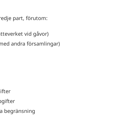
redje part, förutom:
katteverket vid gåvor)
med andra församlingar)
ifter
pgifter
ra begränsning