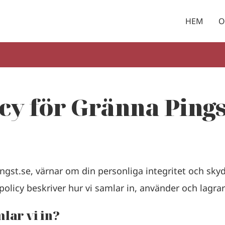
HEM
O
icy för Gränna Ping
st.se, värnar om din personliga integritet och skyd
licy beskriver hur vi samlar in, använder och lagrar
lar vi in?