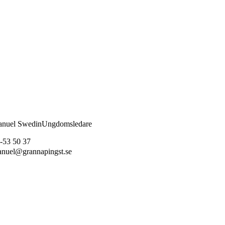
nuel Swedin
Ungdomsledare
-53 50 37
nuel@grannapingst.se