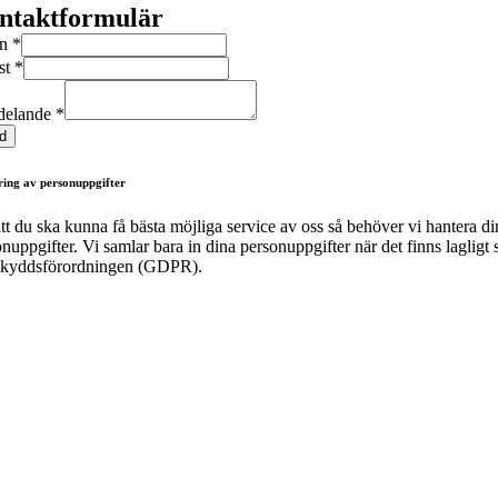
ntaktformulär
mn
*
st
*
delande
*
d
ing av personuppgifter
tt du ska kunna få bästa möjliga service av oss så behöver vi hantera di
nuppgifter. Vi samlar bara in dina personuppgifter när det finns lagligt s
skyddsförordningen (GDPR).