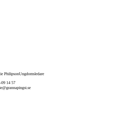
ie Philipson
Ungdomsledare
-09 14 57
ie@grannapingst.se