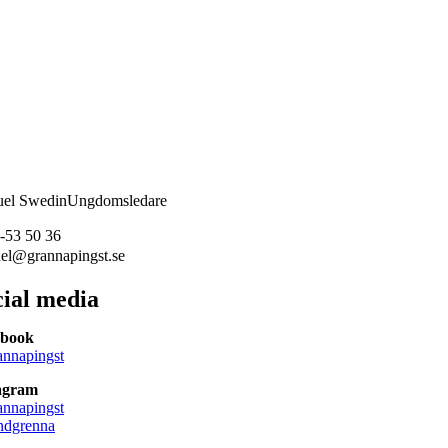
el Swedin
Ungdomsledare
-53 50 36
el@grannapingst.se
cial media
ebook
nnapingst
agram
nnapingst
dgrenna