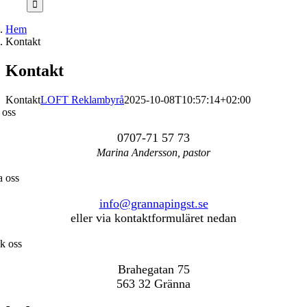
Hem
Kontakt
Kontakt
Kontakt
LOFT Reklambyrå
2025-10-08T10:57:14+02:00
 oss
0707-71 57 73
Marina Andersson, pastor
a oss
info@grannapingst.se
eller via kontaktformuläret nedan
k oss
Brahegatan 75
563 32 Gränna