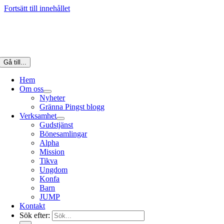
Fortsätt till innehållet
Gå till...
Hem
Om oss
Nyheter
Gränna Pingst blogg
Verksamhet
Gudstjänst
Bönesamlingar
Alpha
Mission
Tikva
Ungdom
Konfa
Barn
JUMP
Kontakt
Sök efter: