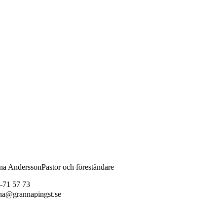
na Andersson
Pastor och föreståndare
-71 57 73
na@grannapingst.se