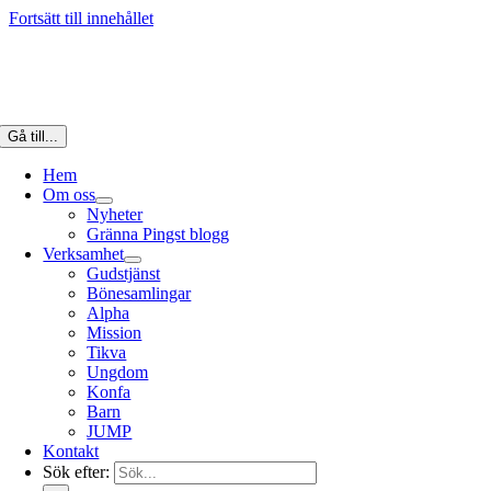
Fortsätt till innehållet
Gå till...
Hem
Om oss
Nyheter
Gränna Pingst blogg
Verksamhet
Gudstjänst
Bönesamlingar
Alpha
Mission
Tikva
Ungdom
Konfa
Barn
JUMP
Kontakt
Sök efter: