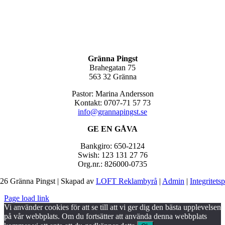
Gränna Pingst
Brahegatan 75
563 32 Gränna
Pastor: Marina Andersson
Kontakt: 0707-71 57 73
info@grannapingst.se
GE EN GÅVA
Bankgiro: 650-2124
Swish: 123 131 27 76
Org.nr.: 826000-0735
26 Gränna Pingst | Skapad av
LOFT Reklambyrå
|
Admin
|
Integritets
Page load link
Vi använder cookies för att se till att vi ger dig den bästa upplevelsen
på vår webbplats. Om du fortsätter att använda denna webbplats