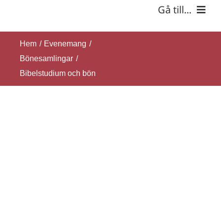
Fortsätt
Gå till...
till
innehållet
Hem
Hem
Evenemang
Bönesamlingar
Om oss
Bibelstudium och bön
Verksamhet
Kontakt
SÖK
EFTER: