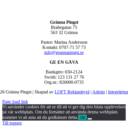
Gränna Pingst
Brahegatan 75
563 32 Gränna
Pastor: Marina Andersson
Kontakt: 0707-71 57 73
info@grannapingst.se
GE EN GÅVA
Bankgiro: 650-2124
Swish: 123 131 27 76
Org.nr.: 826000-0735
26 Gränna Pingst | Skapad av
LOFT Reklambyrå
|
Admin
|
Integritets
Page load link
Vi använder cookies för att se till att vi ger dig den bästa upplevelsen
på vår webbplats. Om du fortsätter att använda denna webbplats
kommer vi att anta att du godkänner detta.
Ok
Till toppen