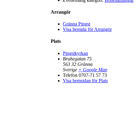
Evenemang kategori:
Bönesamlingar
Arrangör
Gränna Pingst
Visa hemida för Arrangör
Plats
Pingstkyrkan
Brahegatan 75
563 32
Gränna
Sverige
+ Google Map
Telefon
0707-71 57 73
Visa hemsidan för Plats