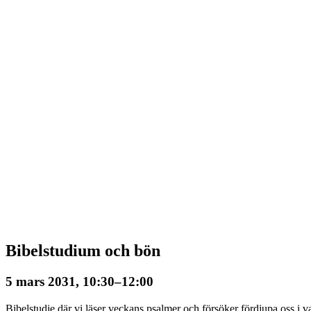
Bibelstudium och bön
5 mars 2031, 10:30
–
12:00
Bibelstudie där vi läser veckans psalmer och försöker fördjupa oss i va