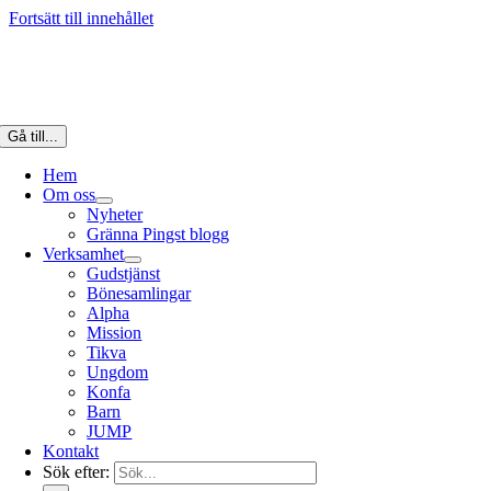
Fortsätt till innehållet
Gå till...
Hem
Om oss
Nyheter
Gränna Pingst blogg
Verksamhet
Gudstjänst
Bönesamlingar
Alpha
Mission
Tikva
Ungdom
Konfa
Barn
JUMP
Kontakt
Sök efter: