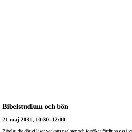
Bibelstudium och bön
21 maj 2031, 10:30
–
12:00
Bibelstudie där vi läser veckans psalmer och försöker fördjupa oss i va