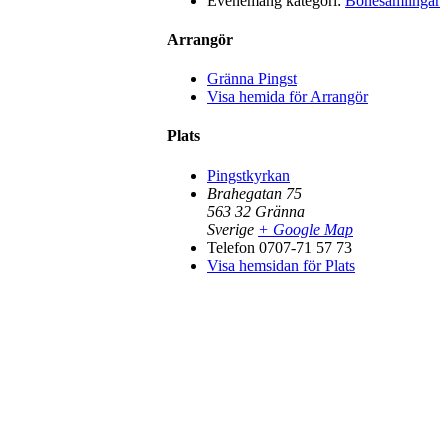
Evenemang kategori:
Bönesamlingar
Arrangör
Gränna Pingst
Visa hemida för Arrangör
Plats
Pingstkyrkan
Brahegatan 75
563 32
Gränna
Sverige
+ Google Map
Telefon
0707-71 57 73
Visa hemsidan för Plats