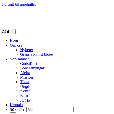
Fortsätt till innehållet
Gå till...
Hem
Om oss
Nyheter
Gränna Pingst blogg
Verksamhet
Gudstjänst
Bönesamlingar
Alpha
Mission
Tikva
Ungdom
Konfa
Barn
JUMP
Kontakt
Sök efter: