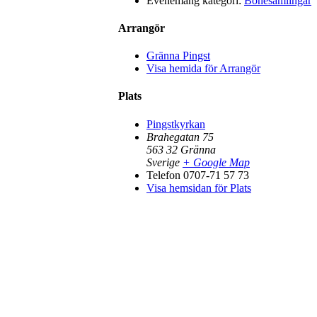
Evenemang kategori:
Bönesamlingar
Arrangör
Gränna Pingst
Visa hemida för Arrangör
Plats
Pingstkyrkan
Brahegatan 75
563 32
Gränna
Sverige
+ Google Map
Telefon
0707-71 57 73
Visa hemsidan för Plats