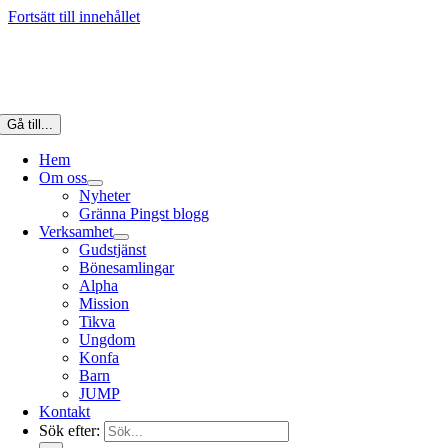
Fortsätt till innehållet
Gå till...
Hem
Om oss
Nyheter
Gränna Pingst blogg
Verksamhet
Gudstjänst
Bönesamlingar
Alpha
Mission
Tikva
Ungdom
Konfa
Barn
JUMP
Kontakt
Sök efter: