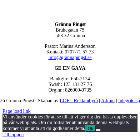
Gränna Pingst
Brahegatan 75
563 32 Gränna
Pastor: Marina Andersson
Kontakt: 0707-71 57 73
info@grannapingst.se
GE EN GÅVA
Bankgiro: 650-2124
Swish: 123 131 27 76
Org.nr.: 826000-0735
26 Gränna Pingst | Skapad av
LOFT Reklambyrå
|
Admin
|
Integritets
Page load link
Vi använder cookies för att se till att vi ger dig den bästa upplevelsen
på vår webbplats. Om du fortsätter att använda denna webbplats
kommer vi att anta att du godkänner detta.
Ok
Till toppen