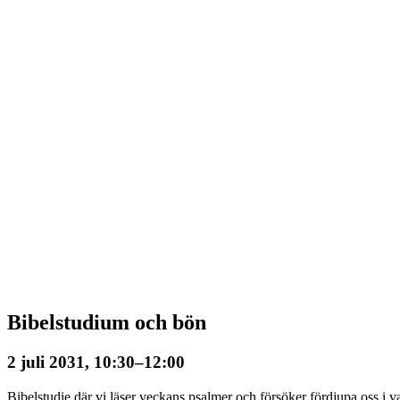
Bibelstudium och bön
2 juli 2031, 10:30
–
12:00
Bibelstudie där vi läser veckans psalmer och försöker fördjupa oss i va