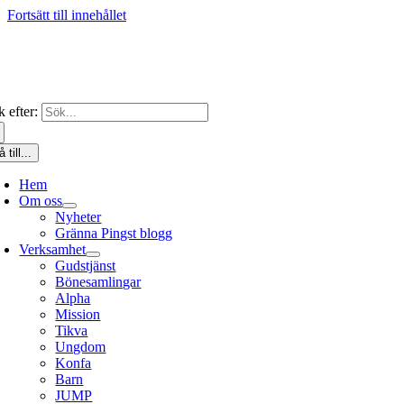
Fortsätt till innehållet
 efter:
 till...
Hem
Om oss
Nyheter
Gränna Pingst blogg
Verksamhet
Gudstjänst
Bönesamlingar
Alpha
Mission
Tikva
Ungdom
Konfa
Barn
JUMP