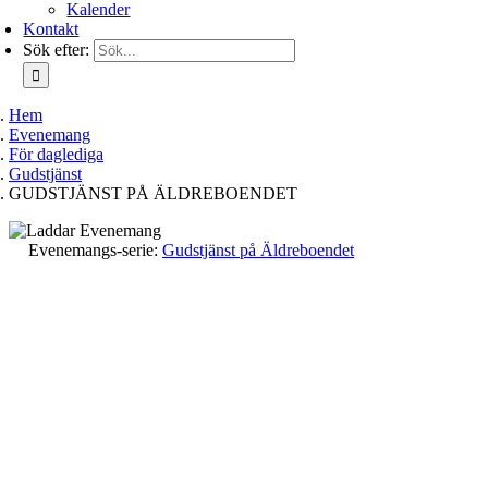
Kalender
Kontakt
Sök efter:
Hem
Evenemang
För daglediga
Gudstjänst
GUDSTJÄNST PÅ ÄLDREBOENDET
Evenemangs-serie:
Gudstjänst på Äldreboendet