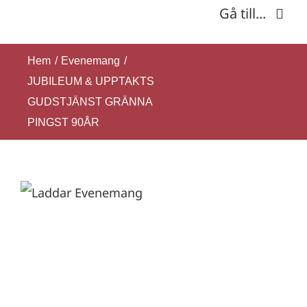
Fortsätt
Gå till...
till
innehållet
Hem
Hem
Evenemang
JUBILEUM & UPPTAKTS
Om oss
GUDSTJÄNST GRÄNNA
PINGST 90ÅR
Verksamhet
Kontakt
SÖK
EFTER: