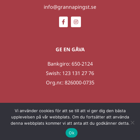
info@grannapingst.se
GE EN GÅVA
Bankgiro: 650-2124
Swish: 123 131 27 76
Org.nr.: 826000-0735
Vi använder cookies för att se till att vi ger dig den bästa
upplevelsen på vår webbplats. Om du fortsätter att använda
denna webbplats kommer vi att anta att du godkänner detta.
 2026 Gränna Pingst | Skapad av
LOFT Reklambyrå
|
Adm
|
Integritetspolicy
Ok