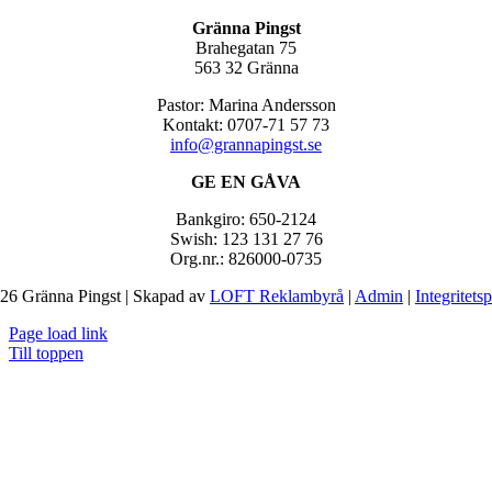
Gränna Pingst
Brahegatan 75
563 32 Gränna
Pastor: Marina Andersson
Kontakt: 0707-71 57 73
info@grannapingst.se
GE EN GÅVA
Bankgiro: 650-2124
Swish: 123 131 27 76
Org.nr.: 826000-0735
26 Gränna Pingst | Skapad av
LOFT Reklambyrå
|
Admin
|
Integritets
Page load link
Till toppen