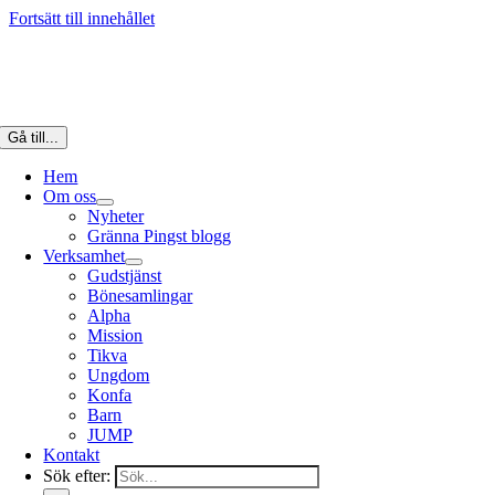
Fortsätt till innehållet
Gå till...
Hem
Om oss
Nyheter
Gränna Pingst blogg
Verksamhet
Gudstjänst
Bönesamlingar
Alpha
Mission
Tikva
Ungdom
Konfa
Barn
JUMP
Kontakt
Sök efter: