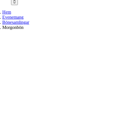
Hem
Evenemang
Bönesamlingar
Morgonbön