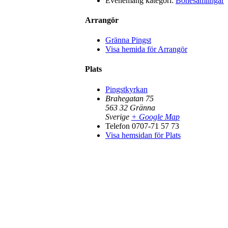
Evenemang kategori:
Bönesamlingar
Arrangör
Gränna Pingst
Visa hemida för Arrangör
Plats
Pingstkyrkan
Brahegatan 75
563 32
Gränna
Sverige
+ Google Map
Telefon
0707-71 57 73
Visa hemsidan för Plats