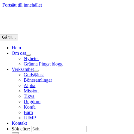
Fortsätt till innehållet
Gå till...
Hem
Om oss
Nyheter
Gränna Pingst blogg
Verksamhet
Gudstjänst
Bönesamlingar
Alpha
Mission
Tikva
Ungdom
Konfa
Barn
JUMP
Kontakt
Sök efter: