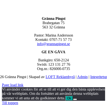
Gränna Pingst
Brahegatan 75
563 32 Gränna
Pastor: Marina Andersson
Kontakt: 0707-71 57 73
info@grannapingst.se
GE EN GÅVA
Bankgiro: 650-2124
Swish: 123 131 27 76
Org.nr.: 826000-0735
26 Gränna Pingst | Skapad av
LOFT Reklambyrå
|
Admin
|
Integritets
Page load link
Vi använder cookies för att se till att vi ger dig den bästa upplevelsen
på vår webbplats. Om du fortsätter att använda denna webbplats
kommer vi att anta att du godkänner detta.
Ok
Till toppen