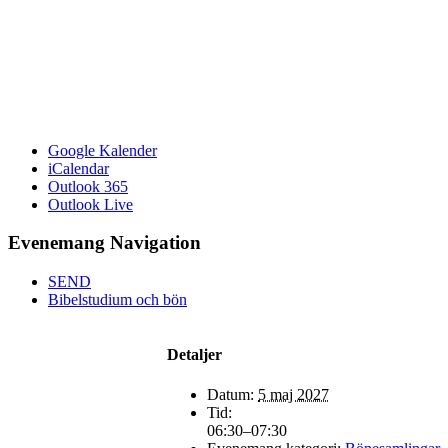
Google Kalender
iCalendar
Outlook 365
Outlook Live
Evenemang Navigation
SEND
Bibelstudium och bön
Detaljer
Datum:
5 maj 2027
Tid:
06:30–07:30