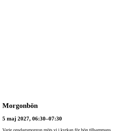
Morgonbön
5 maj 2027, 06:30
–
07:30
Varje onsdagsmorgon möts vi i kyrkan för bön tillsammans.