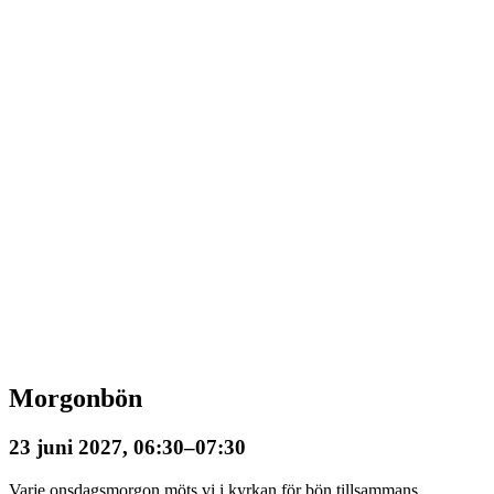
Morgonbön
23 juni 2027, 06:30
–
07:30
Varje onsdagsmorgon möts vi i kyrkan för bön tillsammans.