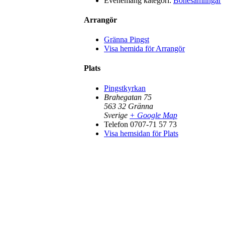
Evenemang kategori:
Bönesamlingar
Arrangör
Gränna Pingst
Visa hemida för Arrangör
Plats
Pingstkyrkan
Brahegatan 75
563 32
Gränna
Sverige
+ Google Map
Telefon
0707-71 57 73
Visa hemsidan för Plats