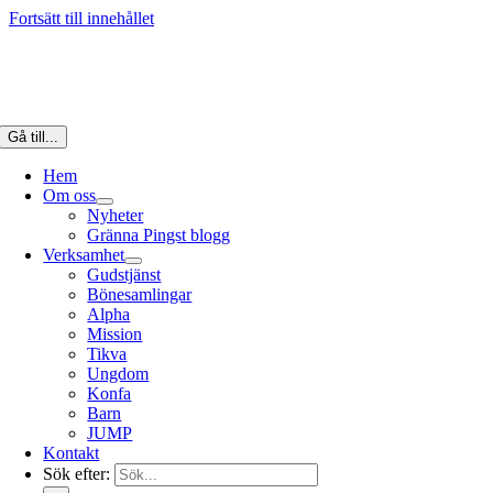
Fortsätt till innehållet
Gå till...
Hem
Om oss
Nyheter
Gränna Pingst blogg
Verksamhet
Gudstjänst
Bönesamlingar
Alpha
Mission
Tikva
Ungdom
Konfa
Barn
JUMP
Kontakt
Sök efter: