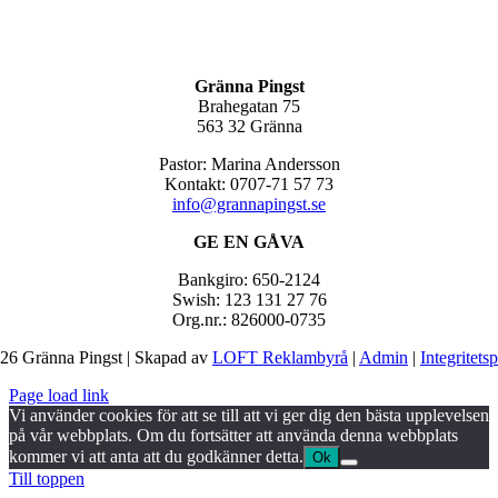
Gränna Pingst
Brahegatan 75
563 32 Gränna
Pastor: Marina Andersson
Kontakt: 0707-71 57 73
info@grannapingst.se
GE EN GÅVA
Bankgiro: 650-2124
Swish: 123 131 27 76
Org.nr.: 826000-0735
26 Gränna Pingst | Skapad av
LOFT Reklambyrå
|
Admin
|
Integritets
Page load link
Vi använder cookies för att se till att vi ger dig den bästa upplevelsen
på vår webbplats. Om du fortsätter att använda denna webbplats
kommer vi att anta att du godkänner detta.
Ok
Till toppen