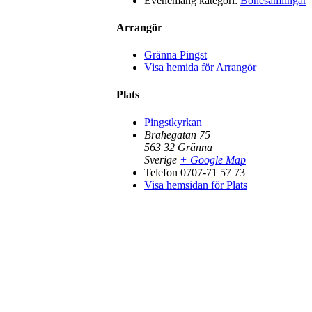
Evenemang kategori:
Bönesamlingar
Arrangör
Gränna Pingst
Visa hemida för Arrangör
Plats
Pingstkyrkan
Brahegatan 75
563 32
Gränna
Sverige
+ Google Map
Telefon
0707-71 57 73
Visa hemsidan för Plats