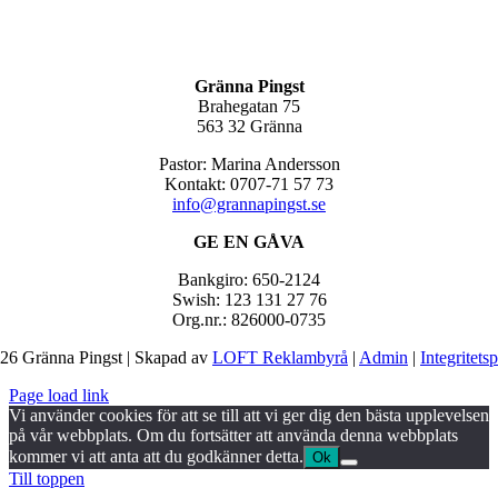
Gränna Pingst
Brahegatan 75
563 32 Gränna
Pastor: Marina Andersson
Kontakt: 0707-71 57 73
info@grannapingst.se
GE EN GÅVA
Bankgiro: 650-2124
Swish: 123 131 27 76
Org.nr.: 826000-0735
26 Gränna Pingst | Skapad av
LOFT Reklambyrå
|
Admin
|
Integritets
Page load link
Vi använder cookies för att se till att vi ger dig den bästa upplevelsen
på vår webbplats. Om du fortsätter att använda denna webbplats
kommer vi att anta att du godkänner detta.
Ok
Till toppen