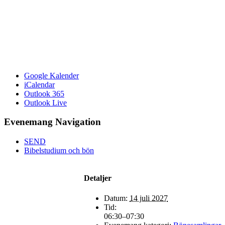
Google Kalender
iCalendar
Outlook 365
Outlook Live
Evenemang Navigation
SEND
Bibelstudium och bön
Detaljer
Datum:
14 juli 2027
Tid:
06:30–07:30