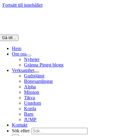
Fortsätt till innehållet
Gå till...
Hem
Om oss
Nyheter
Gränna Pingst blogg
Verksamhet
Gudstjänst
Bönesamlingar
Alpha
Mission
Tikva
Ungdom
Konfa
Barn
JUMP
Kontakt
Sök efter: