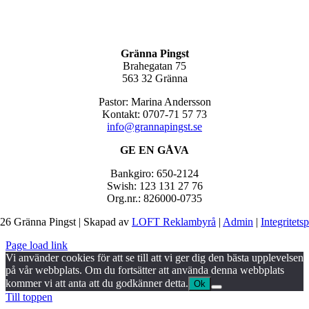
Gränna Pingst
Brahegatan 75
563 32 Gränna
Pastor: Marina Andersson
Kontakt: 0707-71 57 73
info@grannapingst.se
GE EN GÅVA
Bankgiro: 650-2124
Swish: 123 131 27 76
Org.nr.: 826000-0735
26 Gränna Pingst | Skapad av
LOFT Reklambyrå
|
Admin
|
Integritets
Page load link
Vi använder cookies för att se till att vi ger dig den bästa upplevelsen
på vår webbplats. Om du fortsätter att använda denna webbplats
kommer vi att anta att du godkänner detta.
Ok
Till toppen