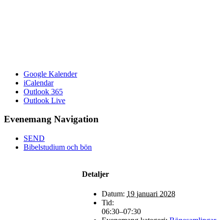
Google Kalender
iCalendar
Outlook 365
Outlook Live
Evenemang Navigation
SEND
Bibelstudium och bön
Detaljer
Datum:
19 januari 2028
Tid:
06:30–07:30