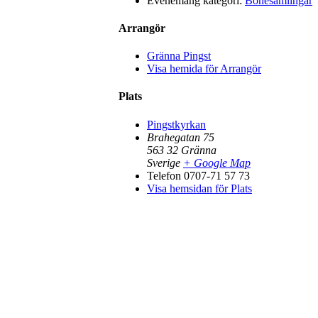
Evenemang kategori:
Bönesamlingar
Arrangör
Gränna Pingst
Visa hemida för Arrangör
Plats
Pingstkyrkan
Brahegatan 75
563 32
Gränna
Sverige
+ Google Map
Telefon
0707-71 57 73
Visa hemsidan för Plats