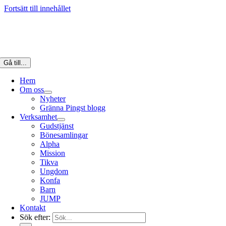
Fortsätt till innehållet
Gå till...
Hem
Om oss
Nyheter
Gränna Pingst blogg
Verksamhet
Gudstjänst
Bönesamlingar
Alpha
Mission
Tikva
Ungdom
Konfa
Barn
JUMP
Kontakt
Sök efter: