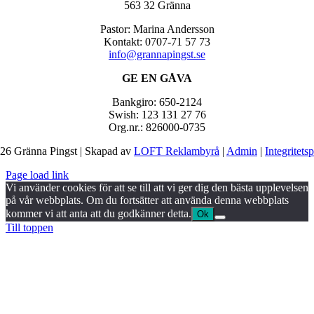
563 32 Gränna
Pastor: Marina Andersson
Kontakt: 0707-71 57 73
info@grannapingst.se
GE EN GÅVA
Bankgiro: 650-2124
Swish: 123 131 27 76
Org.nr.: 826000-0735
26 Gränna Pingst | Skapad av
LOFT Reklambyrå
|
Admin
|
Integritets
Page load link
Vi använder cookies för att se till att vi ger dig den bästa upplevelsen
på vår webbplats. Om du fortsätter att använda denna webbplats
kommer vi att anta att du godkänner detta.
Ok
Till toppen