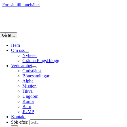
Fortsätt till innehållet
Gå till...
Hem
Om oss
Nyheter
Gränna Pingst blogg
Verksamhet
Gudstjänst
Bönesamlingar
Alpha
Mission
Tikva
Ungdom
Konfa
Barn
JUMP
Kontakt
Sök efter: