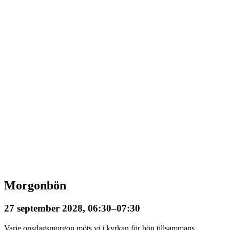
Morgonbön
27 september 2028, 06:30
–
07:30
Varje onsdagsmorgon möts vi i kyrkan för bön tillsammans.