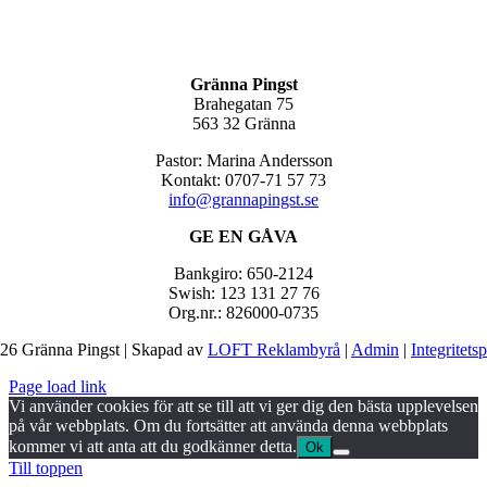
Gränna Pingst
Brahegatan 75
563 32 Gränna
Pastor: Marina Andersson
Kontakt: 0707-71 57 73
info@grannapingst.se
GE EN GÅVA
Bankgiro: 650-2124
Swish: 123 131 27 76
Org.nr.: 826000-0735
26 Gränna Pingst | Skapad av
LOFT Reklambyrå
|
Admin
|
Integritets
Page load link
Vi använder cookies för att se till att vi ger dig den bästa upplevelsen
på vår webbplats. Om du fortsätter att använda denna webbplats
kommer vi att anta att du godkänner detta.
Ok
Till toppen