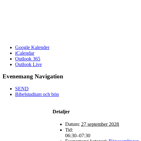
Google Kalender
iCalendar
Outlook 365
Outlook Live
Evenemang Navigation
SEND
Bibelstudium och bön
Detaljer
Datum:
27 september 2028
Tid:
06:30–07:30