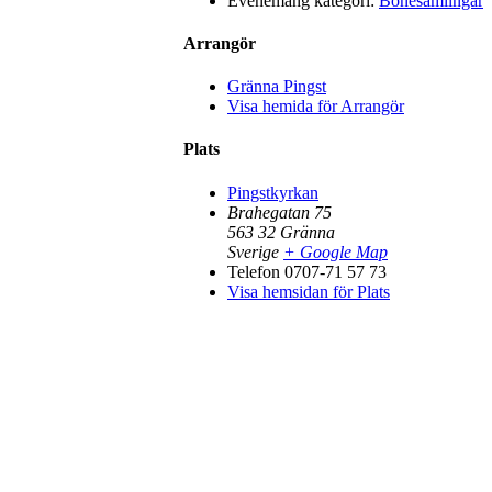
Evenemang kategori:
Bönesamlingar
Arrangör
Gränna Pingst
Visa hemida för Arrangör
Plats
Pingstkyrkan
Brahegatan 75
563 32
Gränna
Sverige
+ Google Map
Telefon
0707-71 57 73
Visa hemsidan för Plats