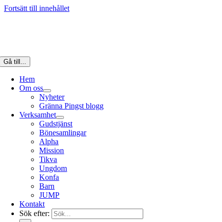
Fortsätt till innehållet
Gå till...
Hem
Om oss
Nyheter
Gränna Pingst blogg
Verksamhet
Gudstjänst
Bönesamlingar
Alpha
Mission
Tikva
Ungdom
Konfa
Barn
JUMP
Kontakt
Sök efter: