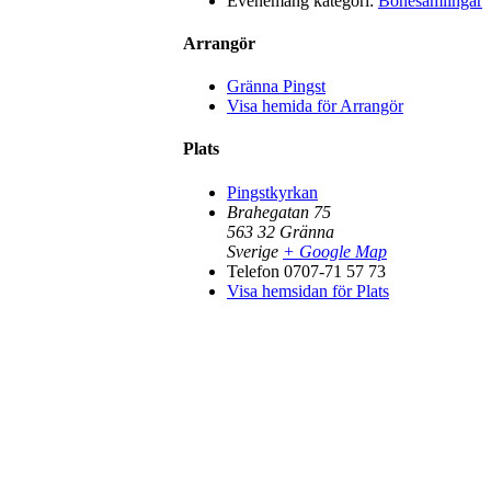
Evenemang kategori:
Bönesamlingar
Arrangör
Gränna Pingst
Visa hemida för Arrangör
Plats
Pingstkyrkan
Brahegatan 75
563 32
Gränna
Sverige
+ Google Map
Telefon
0707-71 57 73
Visa hemsidan för Plats