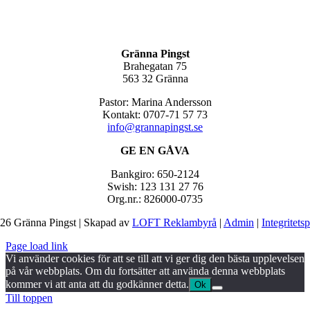
Gränna Pingst
Brahegatan 75
563 32 Gränna
Pastor: Marina Andersson
Kontakt: 0707-71 57 73
info@grannapingst.se
GE EN GÅVA
Bankgiro: 650-2124
Swish: 123 131 27 76
Org.nr.: 826000-0735
26 Gränna Pingst | Skapad av
LOFT Reklambyrå
|
Admin
|
Integritets
Page load link
Vi använder cookies för att se till att vi ger dig den bästa upplevelsen
på vår webbplats. Om du fortsätter att använda denna webbplats
kommer vi att anta att du godkänner detta.
Ok
Till toppen