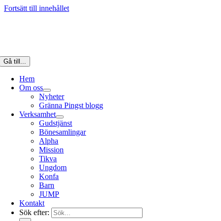
Fortsätt till innehållet
Gå till...
Hem
Om oss
Nyheter
Gränna Pingst blogg
Verksamhet
Gudstjänst
Bönesamlingar
Alpha
Mission
Tikva
Ungdom
Konfa
Barn
JUMP
Kontakt
Sök efter: