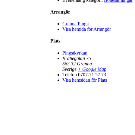
Evenemang kategori:
Bönesamlingar
Arrangör
Gränna Pingst
Visa hemida för Arrangör
Plats
Pingstkyrkan
Brahegatan 75
563 32
Gränna
Sverige
+ Google Map
Telefon
0707-71 57 73
Visa hemsidan för Plats