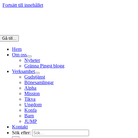
Fortsätt till innehållet
Gå till...
Hem
Om oss
Nyheter
Gränna Pingst blogg
Verksamhet
Gudstjänst
Bönesamlingar
Alpha
Mission
Tikva
Ungdom
Konfa
Barn
JUMP
Kontakt
Sök efter: