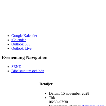
Google Kalender
iCalendar
Outlook 365
Outlook Live
Evenemang Navigation
SEND
Bibelstudium och bön
Detaljer
Datum:
15 november 2028
Tid:
06:30–07:30