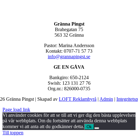
Gränna Pingst
Brahegatan 75
563 32 Gränna
Pastor: Marina Andersson
Kontakt: 0707-71 57 73
info@grannapingst.se
GE EN GÅVA
Bankgiro: 650-2124
Swish: 123 131 27 76
Org.nr.: 826000-0735
26 Gränna Pingst | Skapad av
LOFT Reklambyrå
|
Admin
|
Integritets
Page load link
Vi använder cookies för att se till att vi ger dig den bästa upplevelsen
på vår webbplats. Om du fortsätter att använda denna webbplats
kommer vi att anta att du godkänner detta.
Ok
Till toppen