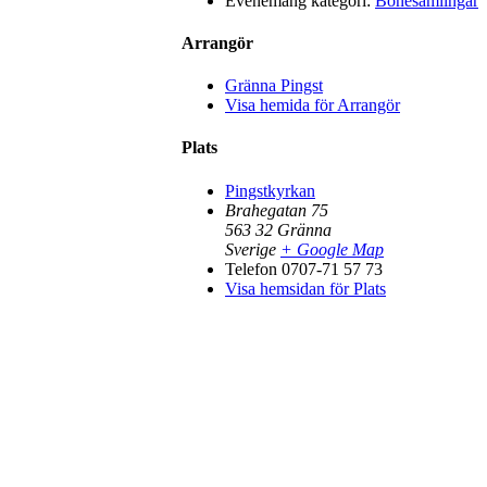
Evenemang kategori:
Bönesamlingar
Arrangör
Gränna Pingst
Visa hemida för Arrangör
Plats
Pingstkyrkan
Brahegatan 75
563 32
Gränna
Sverige
+ Google Map
Telefon
0707-71 57 73
Visa hemsidan för Plats