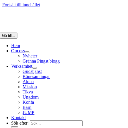
Fortsätt till innehållet
Gå till...
Hem
Om oss
Nyheter
Gränna Pingst blogg
Verksamhet
Gudstjänst
Bönesamlingar
Alpha
Mission
Tikva
Ungdom
Konfa
Barn
JUMP
Kontakt
Sök efter: