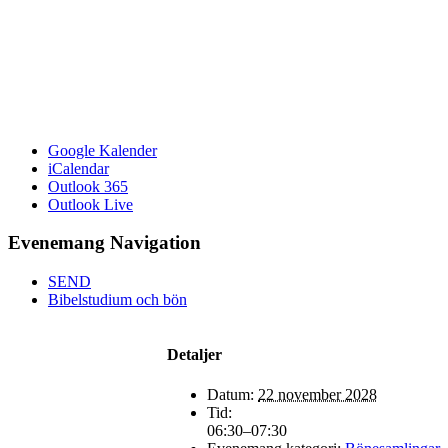
Google Kalender
iCalendar
Outlook 365
Outlook Live
Evenemang Navigation
SEND
Bibelstudium och bön
Detaljer
Datum:
22 november 2028
Tid:
06:30–07:30