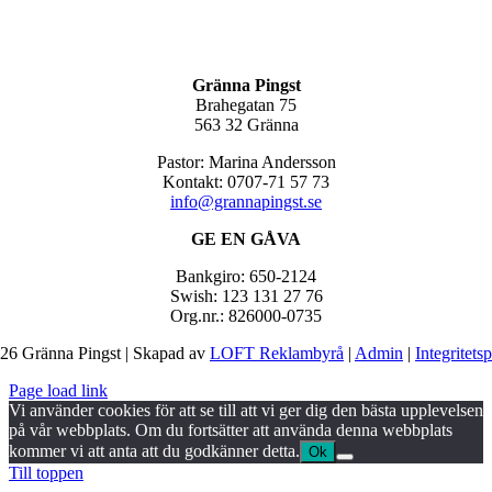
Gränna Pingst
Brahegatan 75
563 32 Gränna
Pastor: Marina Andersson
Kontakt: 0707-71 57 73
info@grannapingst.se
GE EN GÅVA
Bankgiro: 650-2124
Swish: 123 131 27 76
Org.nr.: 826000-0735
26 Gränna Pingst | Skapad av
LOFT Reklambyrå
|
Admin
|
Integritets
Page load link
Vi använder cookies för att se till att vi ger dig den bästa upplevelsen
på vår webbplats. Om du fortsätter att använda denna webbplats
kommer vi att anta att du godkänner detta.
Ok
Till toppen