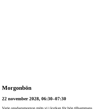
Morgonbön
22 november 2028, 06:30
–
07:30
Varje onsdagsmorgon möts vi i kyrkan för bön tillsammans.