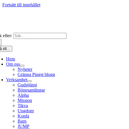
Fortsätt till innehållet
 efter:
 till...
Hem
Om oss
Nyheter
Gränna Pingst blogg
Verksamhet
Gudstjänst
Bönesamlingar
Alpha
Mission
Tikva
Ungdom
Konfa
Barn
JUMP