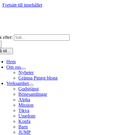
Fortsätt till innehållet
 efter:
 till...
Hem
Om oss
Nyheter
Gränna Pingst blogg
Verksamhet
Gudstjänst
Bönesamlingar
Alpha
Mission
Tikva
Ungdom
Konfa
Barn
JUMP