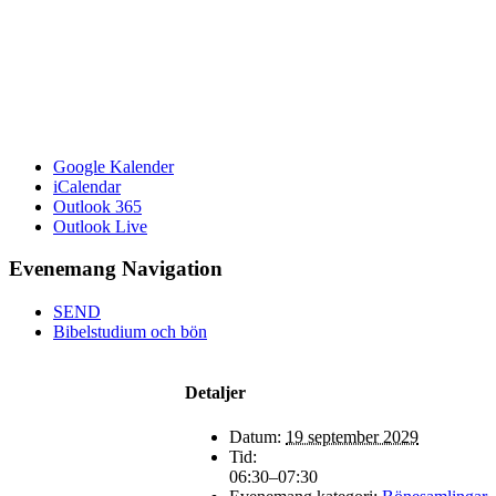
Google Kalender
iCalendar
Outlook 365
Outlook Live
Evenemang Navigation
SEND
Bibelstudium och bön
Detaljer
Datum:
19 september 2029
Tid:
06:30–07:30