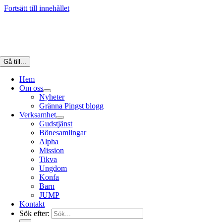
Fortsätt till innehållet
Gå till...
Hem
Om oss
Nyheter
Gränna Pingst blogg
Verksamhet
Gudstjänst
Bönesamlingar
Alpha
Mission
Tikva
Ungdom
Konfa
Barn
JUMP
Kontakt
Sök efter: