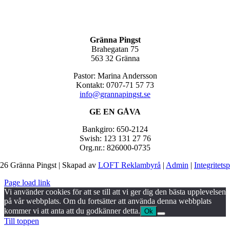
Gränna Pingst
Brahegatan 75
563 32 Gränna
Pastor: Marina Andersson
Kontakt: 0707-71 57 73
info@grannapingst.se
GE EN GÅVA
Bankgiro: 650-2124
Swish: 123 131 27 76
Org.nr.: 826000-0735
26 Gränna Pingst | Skapad av
LOFT Reklambyrå
|
Admin
|
Integritets
Page load link
Vi använder cookies för att se till att vi ger dig den bästa upplevelsen
på vår webbplats. Om du fortsätter att använda denna webbplats
kommer vi att anta att du godkänner detta.
Ok
Till toppen