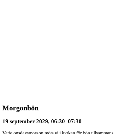
Morgonbön
19 september 2029, 06:30
–
07:30
Varje onsdagsmorgon möts vi i kyrkan för bön tillsammans.