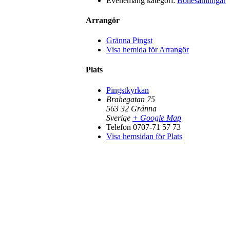
Evenemang kategori:
Bönesamlingar
Arrangör
Gränna Pingst
Visa hemida för Arrangör
Plats
Pingstkyrkan
Brahegatan 75
563 32
Gränna
Sverige
+ Google Map
Telefon
0707-71 57 73
Visa hemsidan för Plats