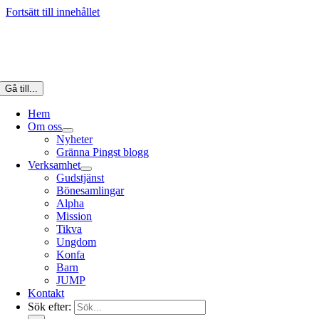
Fortsätt till innehållet
Gå till...
Hem
Om oss
Nyheter
Gränna Pingst blogg
Verksamhet
Gudstjänst
Bönesamlingar
Alpha
Mission
Tikva
Ungdom
Konfa
Barn
JUMP
Kontakt
Sök efter: