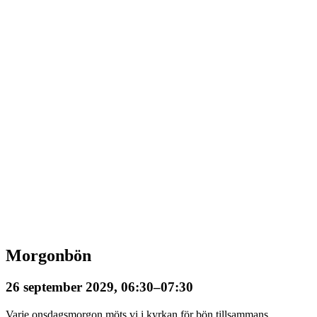
Morgonbön
26 september 2029, 06:30
–
07:30
Varje onsdagsmorgon möts vi i kyrkan för bön tillsammans.