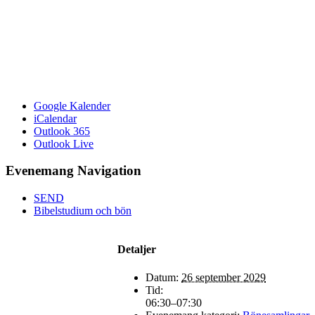
Google Kalender
iCalendar
Outlook 365
Outlook Live
Evenemang Navigation
SEND
Bibelstudium och bön
Detaljer
Datum:
26 september 2029
Tid:
06:30–07:30