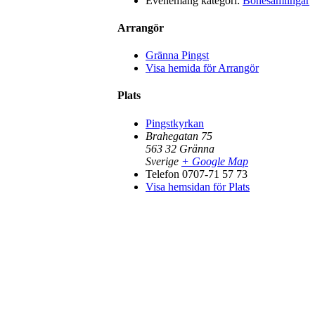
Evenemang kategori:
Bönesamlingar
Arrangör
Gränna Pingst
Visa hemida för Arrangör
Plats
Pingstkyrkan
Brahegatan 75
563 32
Gränna
Sverige
+ Google Map
Telefon
0707-71 57 73
Visa hemsidan för Plats