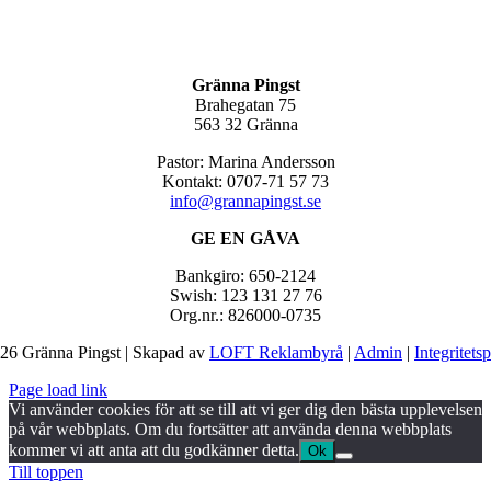
Gränna Pingst
Brahegatan 75
563 32 Gränna
Pastor: Marina Andersson
Kontakt: 0707-71 57 73
info@grannapingst.se
GE EN GÅVA
Bankgiro: 650-2124
Swish: 123 131 27 76
Org.nr.: 826000-0735
26 Gränna Pingst | Skapad av
LOFT Reklambyrå
|
Admin
|
Integritets
Page load link
Vi använder cookies för att se till att vi ger dig den bästa upplevelsen
på vår webbplats. Om du fortsätter att använda denna webbplats
kommer vi att anta att du godkänner detta.
Ok
Till toppen