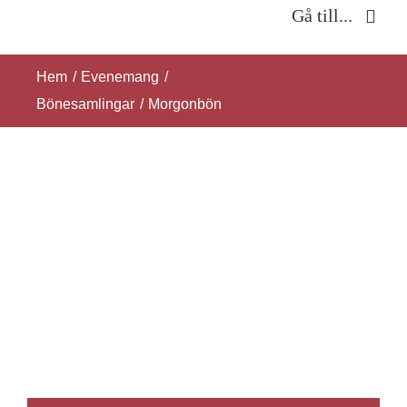
Fortsätt
Gå till...
till
Hem
innehållet
Hem
Evenemang
Bönesamlingar
Morgonbön
Om oss
Verksamhet
Kontakt
SÖK
EFTER: