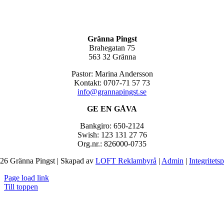
Gränna Pingst
Brahegatan 75
563 32 Gränna
Pastor: Marina Andersson
Kontakt: 0707-71 57 73
info@grannapingst.se
GE EN GÅVA
Bankgiro: 650-2124
Swish: 123 131 27 76
Org.nr.: 826000-0735
26 Gränna Pingst | Skapad av
LOFT Reklambyrå
|
Admin
|
Integritets
Page load link
Till toppen