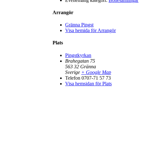
Evenemang kategori:
Bönesamlingar
Arrangör
Gränna Pingst
Visa hemida för Arrangör
Plats
Pingstkyrkan
Brahegatan 75
563 32
Gränna
Sverige
+ Google Map
Telefon
0707-71 57 73
Visa hemsidan för Plats