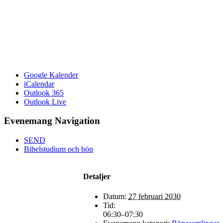
Google Kalender
iCalendar
Outlook 365
Outlook Live
Evenemang Navigation
SEND
Bibelstudium och bön
Detaljer
Datum:
27 februari 2030
Tid:
06:30–07:30