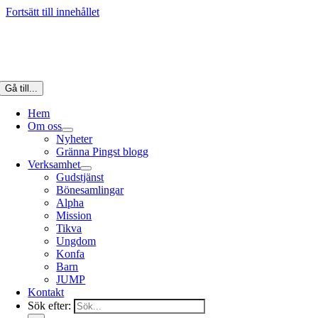
Fortsätt till innehållet
Gå till...
Hem
Om oss
Nyheter
Gränna Pingst blogg
Verksamhet
Gudstjänst
Bönesamlingar
Alpha
Mission
Tikva
Ungdom
Konfa
Barn
JUMP
Kontakt
Sök efter: