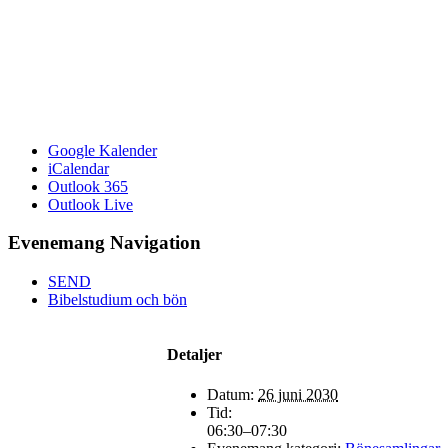
Google Kalender
iCalendar
Outlook 365
Outlook Live
Evenemang Navigation
SEND
Bibelstudium och bön
Detaljer
Datum:
26 juni 2030
Tid:
06:30–07:30