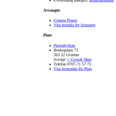
Evenemang kategori:
Bönesamlingar
Arrangör
Gränna Pingst
Visa hemida för Arrangör
Plats
Pingstkyrkan
Brahegatan 75
563 32
Gränna
Sverige
+ Google Map
Telefon
0707-71 57 73
Visa hemsidan för Plats