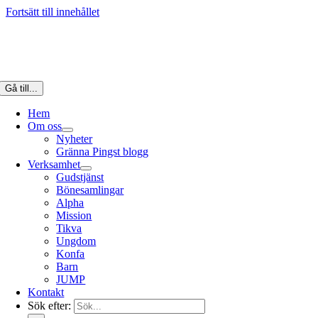
Fortsätt till innehållet
Gå till...
Hem
Om oss
Nyheter
Gränna Pingst blogg
Verksamhet
Gudstjänst
Bönesamlingar
Alpha
Mission
Tikva
Ungdom
Konfa
Barn
JUMP
Kontakt
Sök efter: