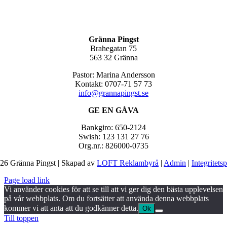
Gränna Pingst
Brahegatan 75
563 32 Gränna
Pastor: Marina Andersson
Kontakt: 0707-71 57 73
info@grannapingst.se
GE EN GÅVA
Bankgiro: 650-2124
Swish: 123 131 27 76
Org.nr.: 826000-0735
26 Gränna Pingst | Skapad av
LOFT Reklambyrå
|
Admin
|
Integritets
Page load link
Vi använder cookies för att se till att vi ger dig den bästa upplevelsen
på vår webbplats. Om du fortsätter att använda denna webbplats
kommer vi att anta att du godkänner detta.
Ok
Till toppen