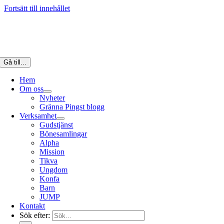
Fortsätt till innehållet
Gå till...
Hem
Om oss
Nyheter
Gränna Pingst blogg
Verksamhet
Gudstjänst
Bönesamlingar
Alpha
Mission
Tikva
Ungdom
Konfa
Barn
JUMP
Kontakt
Sök efter: