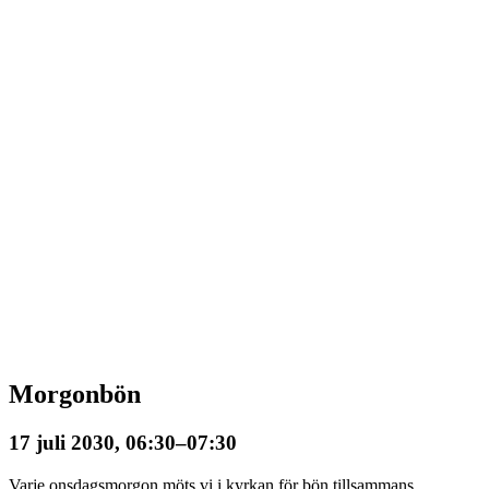
Morgonbön
17 juli 2030, 06:30
–
07:30
Varje onsdagsmorgon möts vi i kyrkan för bön tillsammans.