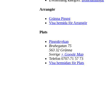
Evenemang kategori:
Bönesamlingar
Arrangör
Gränna Pingst
Visa hemida för Arrangör
Plats
Pingstkyrkan
Brahegatan 75
563 32
Gränna
Sverige
+ Google Map
Telefon
0707-71 57 73
Visa hemsidan för Plats