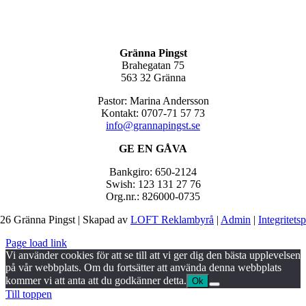
Gränna Pingst
Brahegatan 75
563 32 Gränna
Pastor: Marina Andersson
Kontakt: 0707-71 57 73
info@grannapingst.se
GE EN GÅVA
Bankgiro: 650-2124
Swish: 123 131 27 76
Org.nr.: 826000-0735
26 Gränna Pingst | Skapad av
LOFT Reklambyrå
|
Admin
|
Integritets
Page load link
Vi använder cookies för att se till att vi ger dig den bästa upplevelsen
på vår webbplats. Om du fortsätter att använda denna webbplats
kommer vi att anta att du godkänner detta.
Ok
Till toppen