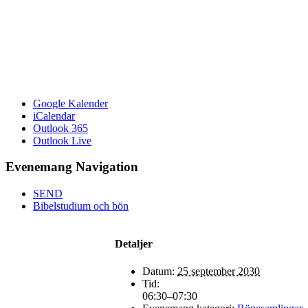
Google Kalender
iCalendar
Outlook 365
Outlook Live
Evenemang Navigation
SEND
Bibelstudium och bön
Detaljer
Datum:
25 september 2030
Tid:
06:30–07:30