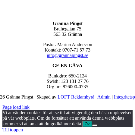
Gränna Pingst
Brahegatan 75
563 32 Gränna
Pastor: Marina Andersson
Kontakt: 0707-71 57 73
info@grannapingst.se
GE EN GÅVA
Bankgiro: 650-2124
Swish: 123 131 27 76
Org.nr.: 826000-0735
26 Gränna Pingst | Skapad av
LOFT Reklambyrå
|
Admin
|
Integritets
Page load link
Vi använder cookies för att se till att vi ger dig den bästa upplevelsen
på vår webbplats. Om du fortsätter att använda denna webbplats
kommer vi att anta att du godkänner detta.
Ok
Till toppen