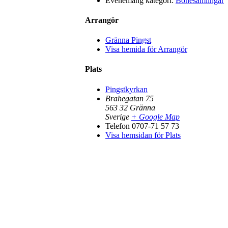
Evenemang kategori:
Bönesamlingar
Arrangör
Gränna Pingst
Visa hemida för Arrangör
Plats
Pingstkyrkan
Brahegatan 75
563 32
Gränna
Sverige
+ Google Map
Telefon
0707-71 57 73
Visa hemsidan för Plats