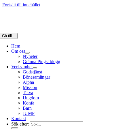
Fortsätt till innehållet
Gå till...
Hem
Om oss
Nyheter
Gränna Pingst blogg
Verksamhet
Gudstjänst
Bönesamlingar
Alpha
Mission
Tikva
Ungdom
Konfa
Barn
JUMP
Kontakt
Sök efter: