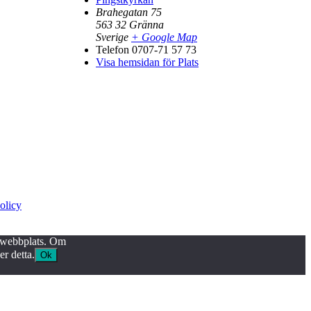
Brahegatan 75
563 32
Gränna
Sverige
+ Google Map
Telefon
0707-71 57 73
Visa hemsidan för Plats
policy
år webbplats. Om
r detta.
Ok