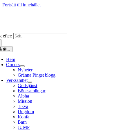
Fortsätt till innehållet
 efter:
 till...
Hem
Om oss
Nyheter
Gränna Pingst blogg
Verksamhet
Gudstjänst
Bönesamlingar
Alpha
Mission
Tikva
Ungdom
Konfa
Barn
JUMP