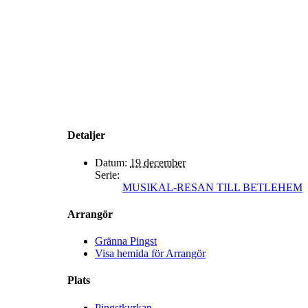
Detaljer
Datum:
19 december
Serie:
MUSIKAL-RESAN TILL BETLEHEM
Arrangör
Gränna Pingst
Visa hemida för Arrangör
Plats
Pingstkyrkan