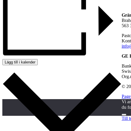
Grän
Brah
563 
Past
Kont
info
GE 
Lägg till i kalender
Bank
Swis
Org.
© 20
Page
Vi an
du fo
Till 