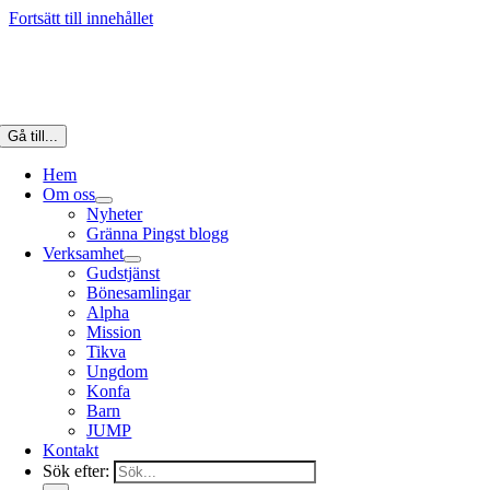
Fortsätt till innehållet
Gå till...
Hem
Om oss
Nyheter
Gränna Pingst blogg
Verksamhet
Gudstjänst
Bönesamlingar
Alpha
Mission
Tikva
Ungdom
Konfa
Barn
JUMP
Kontakt
Sök efter: