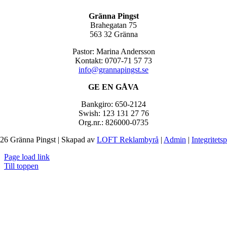
Gränna Pingst
Brahegatan 75
563 32 Gränna
Pastor: Marina Andersson
Kontakt: 0707-71 57 73
info@grannapingst.se
GE EN GÅVA
Bankgiro: 650-2124
Swish: 123 131 27 76
Org.nr.: 826000-0735
26 Gränna Pingst | Skapad av
LOFT Reklambyrå
|
Admin
|
Integritets
Page load link
Till toppen