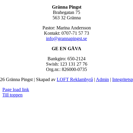
Gränna Pingst
Brahegatan 75
563 32 Gränna
Pastor: Marina Andersson
Kontakt: 0707-71 57 73
info@grannapingst.se
GE EN GÅVA
Bankgiro: 650-2124
Swish: 123 131 27 76
Org.nr.: 826000-0735
26 Gränna Pingst | Skapad av
LOFT Reklambyrå
|
Admin
|
Integritets
Page load link
Till toppen