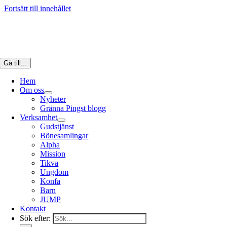
Fortsätt till innehållet
Gå till...
Hem
Om oss
Nyheter
Gränna Pingst blogg
Verksamhet
Gudstjänst
Bönesamlingar
Alpha
Mission
Tikva
Ungdom
Konfa
Barn
JUMP
Kontakt
Sök efter: