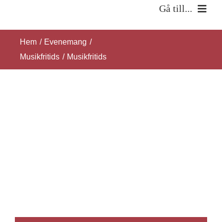
Fortsätt
Gå till...
till
Hem
innehållet
Hem
Evenemang
Musikfritids
Musikfritids
Om oss
Verksamhet
Kontakt
SÖK
EFTER: