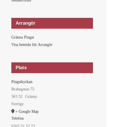
Musikfritids
Arrangör
Gränna Pingst
Visa hemida för Arrangör
Plats
Pingstkyrkan
Brahegatan 75
563 32
Gränna
Sverige
+ Google Map
Telefon
0707-71 57 73