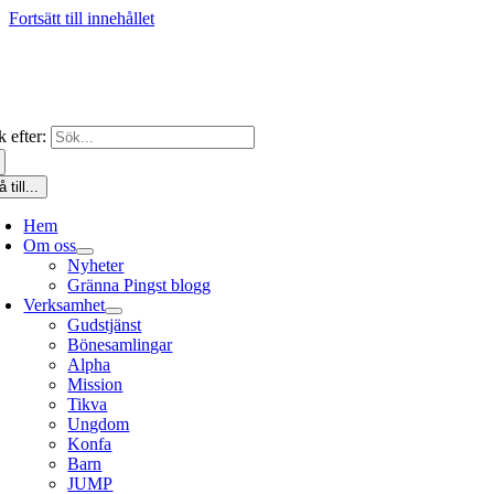
Fortsätt till innehållet
 efter:
 till...
Hem
Om oss
Nyheter
Gränna Pingst blogg
Verksamhet
Gudstjänst
Bönesamlingar
Alpha
Mission
Tikva
Ungdom
Konfa
Barn
JUMP