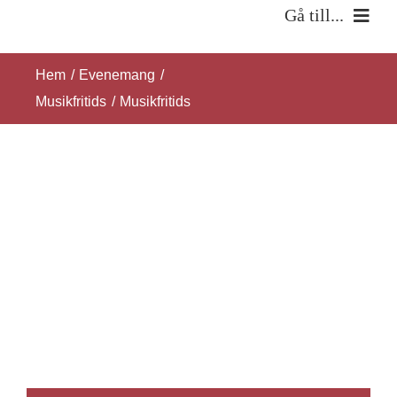
Fortsätt
Gå till...
till
Hem
innehållet
Hem
Evenemang
Musikfritids
Musikfritids
Om oss
Verksamhet
Kontakt
SÖK
EFTER: