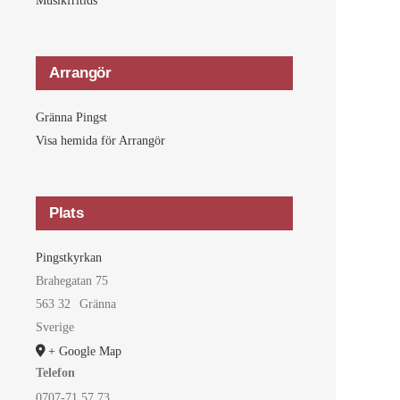
Musikfritids
Arrangör
Gränna Pingst
Visa hemida för Arrangör
Plats
Pingstkyrkan
Brahegatan 75
563 32
Gränna
Sverige
+ Google Map
Telefon
0707-71 57 73