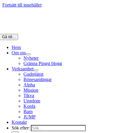
Fortsätt till innehållet
Gå till...
Hem
Om oss
Nyheter
Gränna Pingst blogg
Verksamhet
Gudstjänst
Bönesamlingar
Alpha
Mission
Tikva
Ungdom
Konfa
Barn
JUMP
Kontakt
Sök efter: