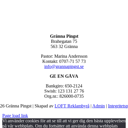
Gränna Pingst
Brahegatan 75
563 32 Gränna
Pastor: Marina Andersson
Kontakt: 0707-71 57 73
info@grannapingst.se
GE EN GÅVA
Bankgiro: 650-2124
Swish: 123 131 27 76
Org.nr.: 826000-0735
26 Gränna Pingst | Skapad av
LOFT Reklambyrå
|
Admin
|
Integritets
Page load link
Vi använder cookies för att se till att vi ger dig den bästa upplevelsen
på vår webbplats. Om du fortsätter att använda denna webbplats