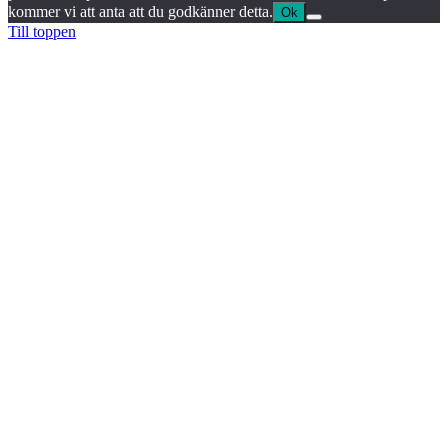
kommer vi att anta att du godkänner detta.
Ok
Till toppen