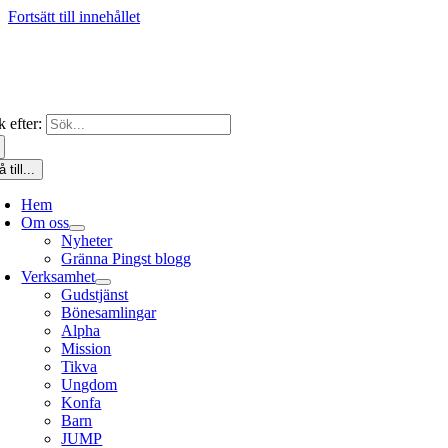
Fortsätt till innehållet
 efter:
 till...
Hem
Om oss
Nyheter
Gränna Pingst blogg
Verksamhet
Gudstjänst
Bönesamlingar
Alpha
Mission
Tikva
Ungdom
Konfa
Barn
JUMP