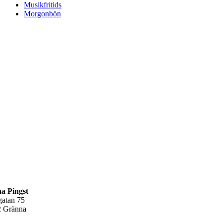
Musikfritids
Morgonbön
a Pingst
gatan 75
2 Gränna