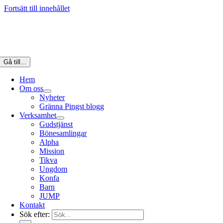
Fortsätt till innehållet
Gå till...
Hem
Om oss
Nyheter
Gränna Pingst blogg
Verksamhet
Gudstjänst
Bönesamlingar
Alpha
Mission
Tikva
Ungdom
Konfa
Barn
JUMP
Kontakt
Sök efter: