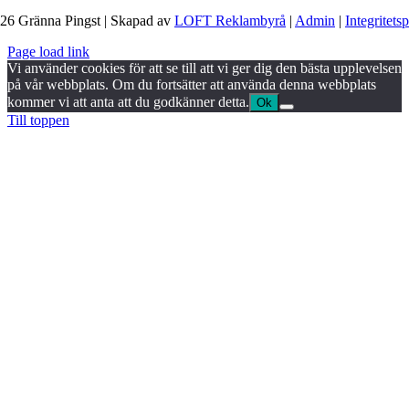
26 Gränna Pingst | Skapad av
LOFT Reklambyrå
|
Admin
|
Integritets
Page load link
Vi använder cookies för att se till att vi ger dig den bästa upplevelsen
på vår webbplats. Om du fortsätter att använda denna webbplats
kommer vi att anta att du godkänner detta.
Ok
Till toppen