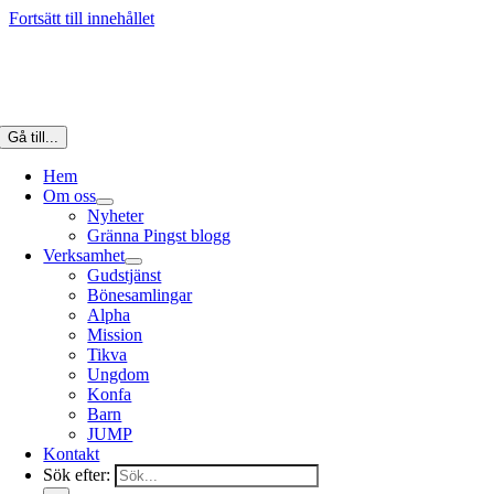
Fortsätt till innehållet
Gå till...
Hem
Om oss
Nyheter
Gränna Pingst blogg
Verksamhet
Gudstjänst
Bönesamlingar
Alpha
Mission
Tikva
Ungdom
Konfa
Barn
JUMP
Kontakt
Sök efter: