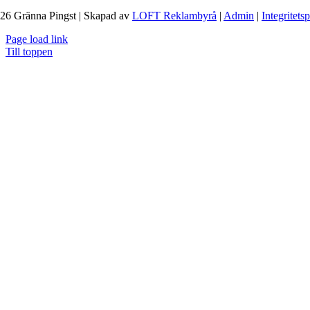
26 Gränna Pingst | Skapad av
LOFT Reklambyrå
|
Admin
|
Integritets
Page load link
Till toppen