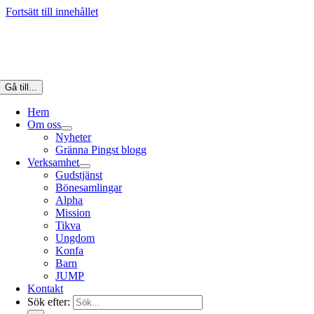
Fortsätt till innehållet
Gå till...
Hem
Om oss
Nyheter
Gränna Pingst blogg
Verksamhet
Gudstjänst
Bönesamlingar
Alpha
Mission
Tikva
Ungdom
Konfa
Barn
JUMP
Kontakt
Sök efter: