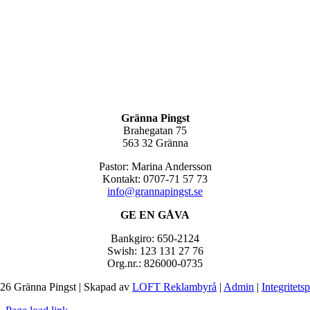
Gränna Pingst
Brahegatan 75
563 32 Gränna
Pastor: Marina Andersson
Kontakt: 0707-71 57 73
info@grannapingst.se
GE EN GÅVA
Bankgiro: 650-2124
Swish: 123 131 27 76
Org.nr.: 826000-0735
26 Gränna Pingst | Skapad av
LOFT Reklambyrå
|
Admin
|
Integritets