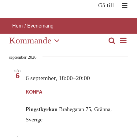
Fortsätt
Gå till...
till
Hem
innehållet
Hem
Evenemang
Evenemang
Eve
Kommande
Sök
Om oss
Evene
Lista
Vie
Välj
Search
Navi
datum.
september 2026
Verksamhet
and
sön
6
Views
Kontakt
6 september, 18:00
–
20:00
Navigat
KONFA
SÖK
EFTER:
Pingstkyrkan
Brahegatan 75, Gränna,
Sverige