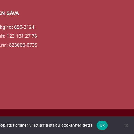
EN GÅVA
kgiro: 650-2124
sh: 123 131 27 76
.nr.: 826000-0735
ritetspolicy
bbplats kommer vi att anta att du godkänner detta.
Ok