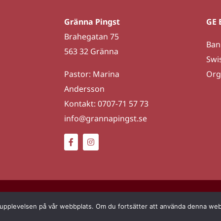
Gränna Pingst
GE 
Brahegatan 75
Ban
563 32 Gränna
Swi
Pastor: Marina
Org
Andersson
Kontakt: 0707-71 57 73
info@grannapingst.se
änna Pingst | Skapad av
LOFT Reklambyrå
|
Admin
|
Integ
sta upplevelsen på vår webbplats. Om du fortsätter att använda denna we