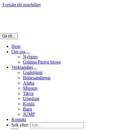
Fortsätt till innehållet
Gå till...
Hem
Om oss
Nyheter
Gränna Pingst blogg
Verksamhet
Gudstjänst
Bönesamlingar
Alpha
Mission
Tikva
Ungdom
Konfa
Barn
JUMP
Kontakt
Sök efter: