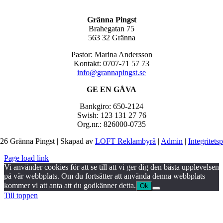
Gränna Pingst
Brahegatan 75
563 32 Gränna
Pastor: Marina Andersson
Kontakt: 0707-71 57 73
info@grannapingst.se
GE EN GÅVA
Bankgiro: 650-2124
Swish: 123 131 27 76
Org.nr.: 826000-0735
26 Gränna Pingst | Skapad av
LOFT Reklambyrå
|
Admin
|
Integritets
Page load link
Vi använder cookies för att se till att vi ger dig den bästa upplevelsen
på vår webbplats. Om du fortsätter att använda denna webbplats
kommer vi att anta att du godkänner detta.
Ok
Till toppen