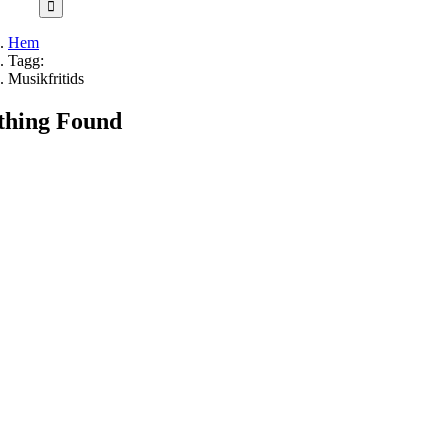
Hem
Tagg:
Musikfritids
thing Found