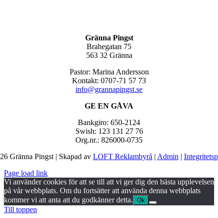
Gränna Pingst
Brahegatan 75
563 32 Gränna
Pastor: Marina Andersson
Kontakt: 0707-71 57 73
info@grannapingst.se
GE EN GÅVA
Bankgiro: 650-2124
Swish: 123 131 27 76
Org.nr.: 826000-0735
26 Gränna Pingst | Skapad av
LOFT Reklambyrå
|
Admin
|
Integritets
Page load link
Vi använder cookies för att se till att vi ger dig den bästa upplevelsen
på vår webbplats. Om du fortsätter att använda denna webbplats
kommer vi att anta att du godkänner detta.
Ok
Till toppen