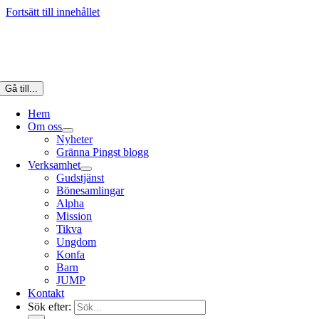
Fortsätt till innehållet
Gå till...
Hem
Om oss
Nyheter
Gränna Pingst blogg
Verksamhet
Gudstjänst
Bönesamlingar
Alpha
Mission
Tikva
Ungdom
Konfa
Barn
JUMP
Kontakt
Sök efter: