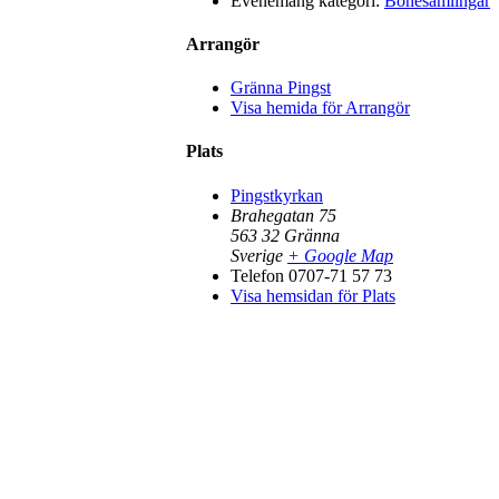
Evenemang kategori:
Bönesamlingar
Arrangör
Gränna Pingst
Visa hemida för Arrangör
Plats
Pingstkyrkan
Brahegatan 75
563 32
Gränna
Sverige
+ Google Map
Telefon
0707-71 57 73
Visa hemsidan för Plats