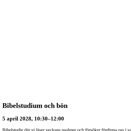
Bibelstudium och bön
5 april 2028, 10:30
–
12:00
Bibelstudie där vi läser veckans psalmer och försöker fördjupa oss i va