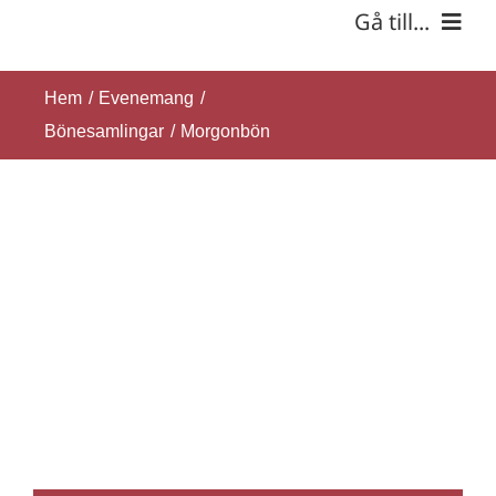
Fortsätt
Gå till...
till
innehållet
Hem
Hem
Evenemang
Bönesamlingar
Morgonbön
Om oss
Verksamhet
Kontakt
SÖK
EFTER: