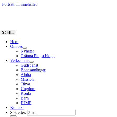
Fortsätt till innehållet
Gå till...
Hem
Om oss
Nyheter
Gränna Pingst blogg
Verksamhet
Gudstjänst
Bönesamlingar
Alpha
Mission
Tikva
Ungdom
Konfa
Barn
JUMP
Kontakt
Sök efter: