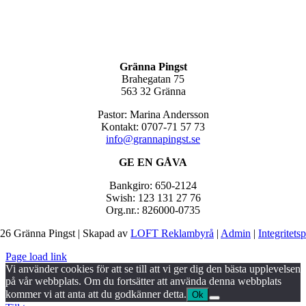
Gränna Pingst
Brahegatan 75
563 32 Gränna
Pastor: Marina Andersson
Kontakt: 0707-71 57 73
info@grannapingst.se
GE EN GÅVA
Bankgiro: 650-2124
Swish: 123 131 27 76
Org.nr.: 826000-0735
26 Gränna Pingst | Skapad av
LOFT Reklambyrå
|
Admin
|
Integritets
Page load link
Vi använder cookies för att se till att vi ger dig den bästa upplevelsen
på vår webbplats. Om du fortsätter att använda denna webbplats
kommer vi att anta att du godkänner detta.
Ok